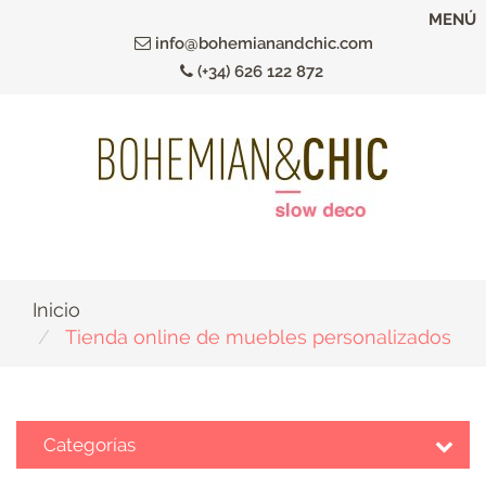
Ir
MENÚ
al
info@bohemianandchic.com
contenido
(+34) 626 122 872
principal
Inicio
Tienda online de muebles personalizados
Categorías