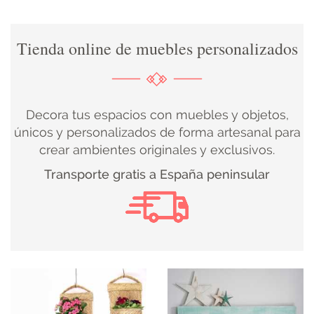
DECORACIÓN
Tienda online de muebles personalizados
TEXTIL
DECOBODAS
Decora tus espacios con muebles y objetos,
únicos y personalizados de forma artesanal para
crear ambientes originales y exclusivos.
MUEBLE
Transporte gratis a España peninsular
RECUPERADO
MUEBLE
NUEVO
KIDS