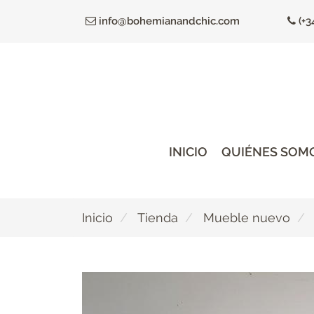
Ir
info@bohemianandchic.com
(+3
al
contenido
principal
INICIO
QUIÉNES SOM
Inicio
Tienda
Mueble nuevo