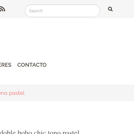
Search
Search
Search
ERES
CONTACTO
no pastel
doble boho chic tono pastel