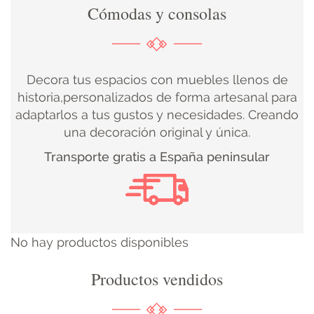
Cómodas y consolas
DECORACIÓN
TEXTIL
Decora tus espacios con muebles llenos de
DECOBODAS
historia,personalizados de forma artesanal para
adaptarlos a tus gustos y necesidades. Creando
una decoración original y única.
MUEBLE
Transporte gratis a España peninsular
RECUPERADO
MUEBLE
NUEVO
No hay productos disponibles
KIDS
Productos vendidos
ILUMINACIÓN