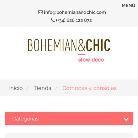
Ir
MENÚ
al
info@bohemianandchic.com
contenido
(+34) 626 122 872
principal
Inicio
Tienda
Cómodas y consolas
Categorías