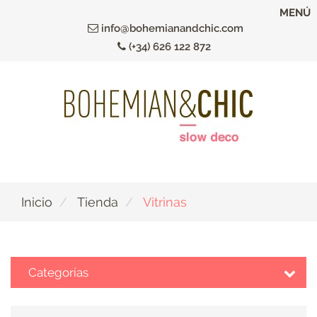
Ir
MENÚ
al
info@bohemianandchic.com
contenido
(+34) 626 122 872
principal
Inicio
Tienda
Vitrinas
Categorías