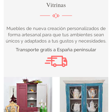
Vitrinas
DECORACIÓN
TEXTIL
Muebles de nueva creación personalizados de
DECOBODAS
forma artesanal para que tus ambientes sean
únicos y adaptados a tus gustos y necesidades.
MUEBLE
Transporte gratis a España peninsular
RECUPERADO
MUEBLE
NUEVO
KIDS
ILUMINACIÓN