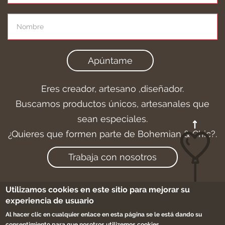
Apúntame
Eres creador, artesano ,diseñador.
Buscamos productos únicos, artesanales que
sean especiales.
¿Quieres que formen parte de Bohemian & Chic?.
Trabaja con nosotros
Utilizamos cookies en este sitio para mejorar su
experiencia de usuario
Aviso legal
-
Cookies
-
Condiciones de compra
Al hacer clic en cualquier enlace en esta página se le está dando su
-
Sitemap
consentimiento para que nosotros utilizemos cookies.