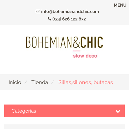
Ir
MENÚ
al
info@bohemianandchic.com
contenido
(+34) 626 122 872
principal
Inicio
Tienda
Sillas,sillones, butacas
Categorías