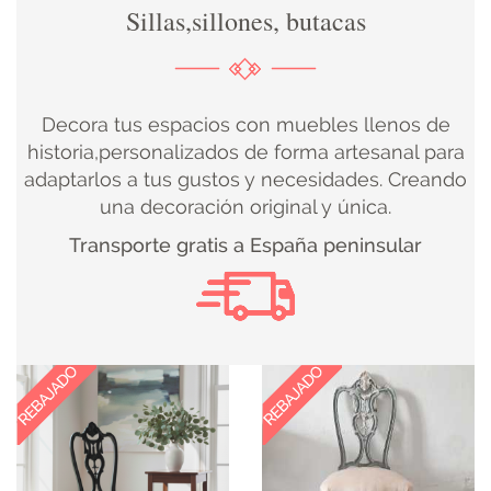
Sillas,sillones, butacas
DECORACIÓN
TEXTIL
Decora tus espacios con muebles llenos de
DECOBODAS
historia,personalizados de forma artesanal para
adaptarlos a tus gustos y necesidades. Creando
una decoración original y única.
MUEBLE
Transporte gratis a España peninsular
RECUPERADO
MUEBLE
NUEVO
KIDS
ILUMINACIÓN