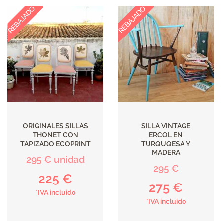
ORIGINALES SILLAS
SILLA VINTAGE
THONET CON
ERCOL EN
TAPIZADO ECOPRINT
TURQUQESA Y
MADERA
295 € unidad
295 €
225 €
275 €
*IVA incluido
*IVA incluido