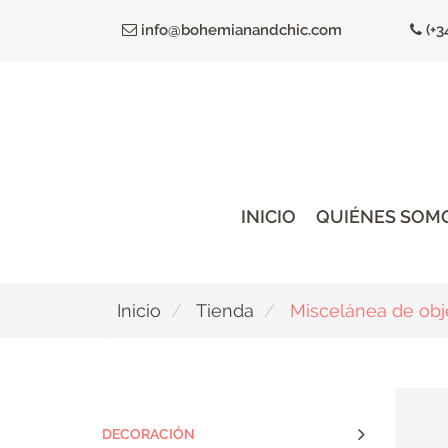
Ir
info@bohemianandchic.com
(+3
al
contenido
principal
INICIO
QUIÉNES SOM
Inicio
Tienda
Miscelánea de obj
DECORACIÓN