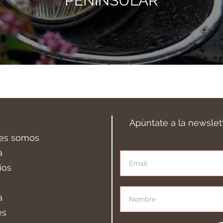
PENINSULAR
Apúntate a la newslet
es somos
a
ios
a
es