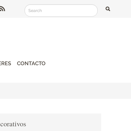
Search
Search
Search
ERES
CONTACTO
corativos