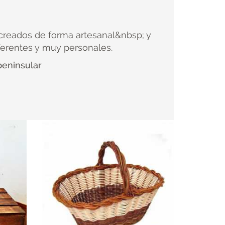
 creados de forma artesanal&nbsp; y
ferentes y muy personales.
peninsular