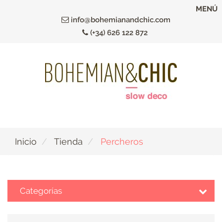
Ir
MENÚ
al
info@bohemianandchic.com
contenido
(+34) 626 122 872
principal
Inicio
Tienda
Percheros
Categorías