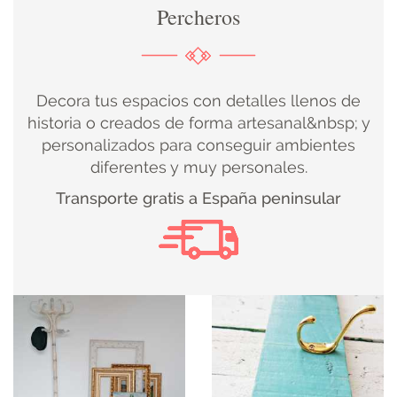
Percheros
DECORACIÓN
TEXTIL
Decora tus espacios con detalles llenos de
DECOBODAS
historia o creados de forma artesanal&nbsp; y
personalizados para conseguir ambientes
diferentes y muy personales.
MUEBLE
Transporte gratis a España peninsular
RECUPERADO
MUEBLE
NUEVO
KIDS
ILUMINACIÓN