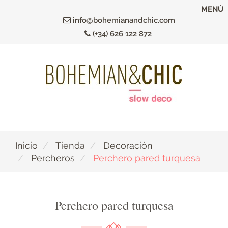
Ir
MENÚ
al
info@bohemianandchic.com
contenido
(+34) 626 122 872
principal
Inicio
Tienda
Decoración
Percheros
Perchero pared turquesa
Perchero pared turquesa