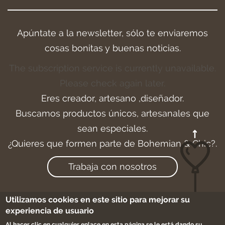
Apúntate a la newsletter, sólo te enviaremos
cosas bonitas y buenas noticias.
The subscription service is currently unavailable.
Please check again later.
Eres creador, artesano ,diseñador.
Buscamos productos únicos, artesanales que
sean especiales.
¿Quieres que formen parte de Bohemian & Chic?.
Trabaja con nosotros
Utilizamos cookies en este sitio para mejorar su
experiencia de usuario
Aviso legal
-
Cookies
-
Condiciones de compra
Al hacer clic en cualquier enlace en esta página se le está dando su