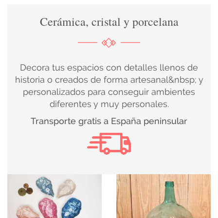
Cerámica, cristal y porcelana
DECORACIÓN
TEXTIL
Decora tus espacios con detalles llenos de
DECOBODAS
historia o creados de forma artesanal&nbsp; y
personalizados para conseguir ambientes
diferentes y muy personales.
MUEBLE
Transporte gratis a España peninsular
RECUPERADO
MUEBLE
NUEVO
KIDS