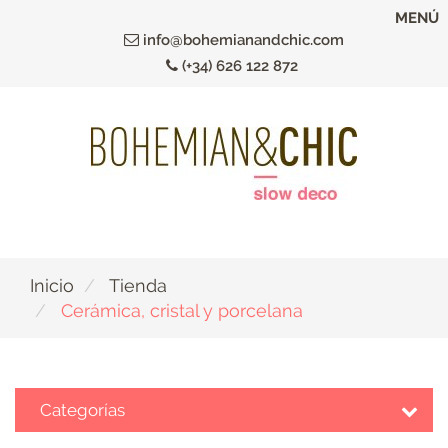
Ir
MENÚ
al
info@bohemianandchic.com
contenido
(+34) 626 122 872
principal
Inicio
Tienda
Cerámica, cristal y porcelana
Categorías