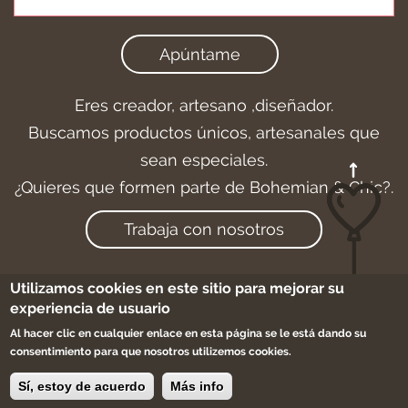
Apúntame
Eres creador, artesano ,diseñador.
Buscamos productos únicos, artesanales que
sean especiales.
¿Quieres que formen parte de Bohemian & Chic?.
Trabaja con nosotros
Utilizamos cookies en este sitio para mejorar su
experiencia de usuario
Aviso legal
-
Cookies
-
Condiciones de compra
Al hacer clic en cualquier enlace en esta página se le está dando su
-
Sitemap
consentimiento para que nosotros utilizemos cookies.
©2017 bohemian & chic
Sí, estoy de acuerdo
Más info