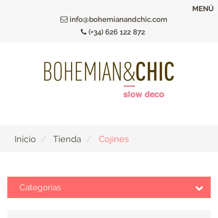
Ir
MENÚ
al
info@bohemianandchic.com
contenido
(+34) 626 122 872
principal
Inicio
Tienda
Cojines
Categorías