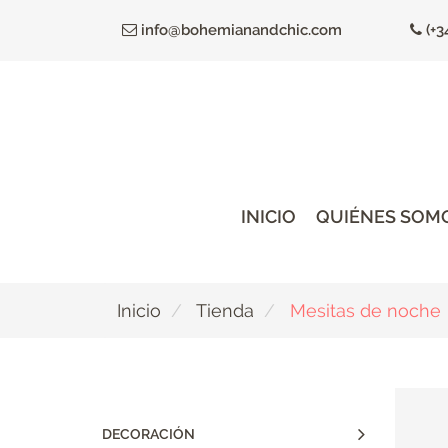
Ir
info@bohemianandchic.com
(+3
al
contenido
principal
INICIO
QUIÉNES SOM
Inicio
Tienda
Mesitas de noche
DECORACIÓN