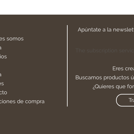
Apúntate a la newslet
es somos
a
The subscription servic
ios
Eres cre
a
Buscamos productos ún
es
¿Quieres que fo
cto
Tr
ciones de compra