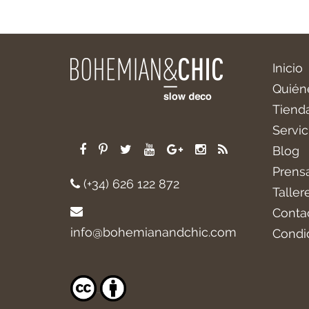
Inicio
Quién
Tiend
Servic
Blog
Prens
(+34) 626 122 872
Taller
Conta
info@bohemianandchic.com
Condi