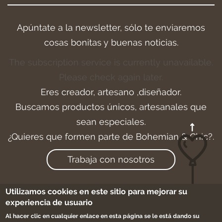
Apúntate a la newsletter, sólo te enviaremos
cosas bonitas y buenas noticias.
The subscription service is currently unavailable.
Please check again later.
Eres creador, artesano ,diseñador.
Buscamos productos únicos, artesanales que
sean especiales.
¿Quieres que formen parte de Bohemian & Chic?.
Trabaja con nosotros
Utilizamos cookies en este sitio para mejorar su
experiencia de usuario
Aviso legal
-
Cookies
-
Condiciones de compra
Al hacer clic en cualquier enlace en esta página se le está dando su
-
Sitemap