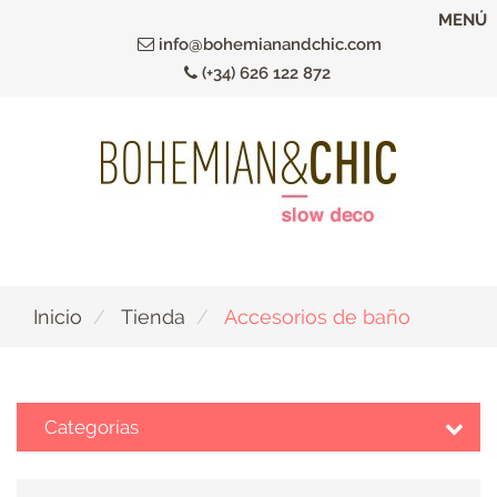
Ir
MENÚ
al
info@bohemianandchic.com
contenido
(+34) 626 122 872
principal
Inicio
Tienda
Accesorios de baño
Categorías