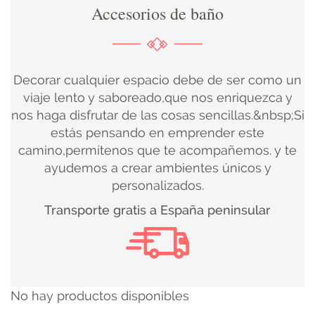
Accesorios de baño
DECORACIÓN
TEXTIL
Decorar cualquier espacio debe de ser como un
DECOBODAS
viaje lento y saboreado,que nos enriquezca y
nos haga disfrutar de las cosas sencillas.&nbsp;Si
estás pensando en emprender este
MUEBLE
camino,permítenos que te acompañemos. y te
RECUPERADO
ayudemos a crear ambientes únicos y
personalizados.
MUEBLE
Transporte gratis a España peninsular
NUEVO
KIDS
No hay productos disponibles
ILUMINACIÓN