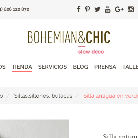
4) 626 122 872
OS
TIENDA
SERVICIOS
BLOG
PRENSA
TALL
do
Sillas,sillones, butacas
Silla antigua en ver
Silla antig