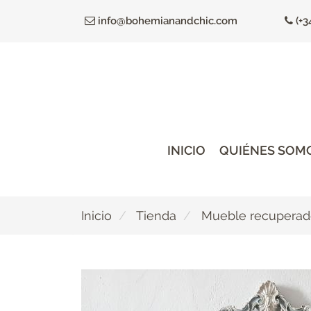
Ir
info@bohemianandchic.com
(+3
al
contenido
principal
INICIO
QUIÉNES SOM
Inicio
Tienda
Mueble recupera