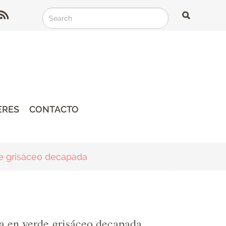
Search
Search
Search
ERES
CONTACTO
de grisáceo decapada
ua en verde grisáceo decapada