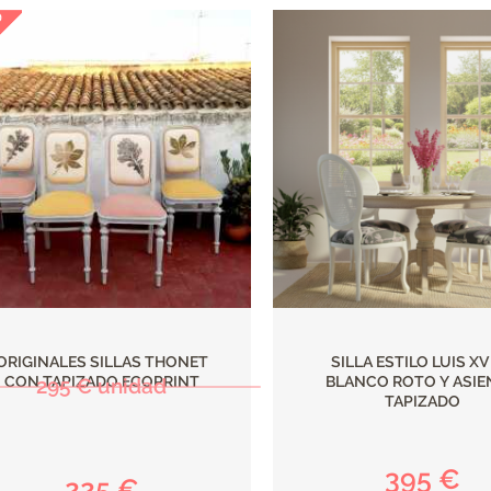
ORIGINALES SILLAS THONET
SILLA ESTILO LUIS XV
CON TAPIZADO ECOPRINT
BLANCO ROTO Y ASI
295 € unidad
TAPIZADO
395 €
225 €