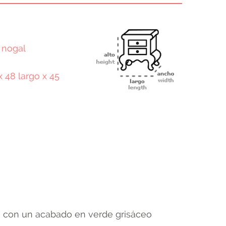
 nogal
x 48 largo x 45
terest
Email
las con un acabado en verde grisáceo