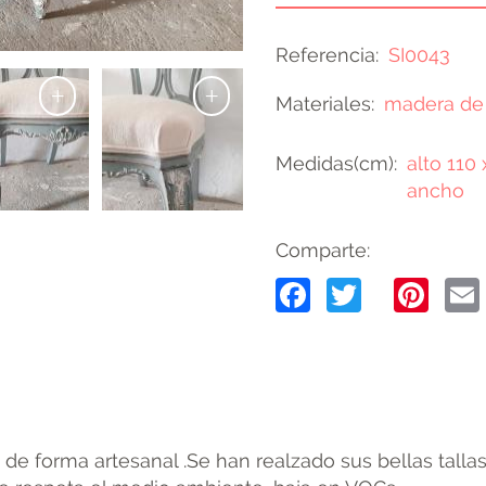
Referencia
SI0043
+
+
Materiales
madera de
Medidas(cm)
alto 110 
ancho
Comparte:
Facebook
Twitter
Pin
a de forma artesanal .Se han realzado sus bellas tal