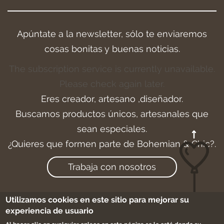
Apúntate a la newsletter, sólo te enviaremos
cosas bonitas y buenas noticias.
The subscription service is currently unavailable.
Please check again later.
Eres creador, artesano ,diseñador.
Buscamos productos únicos, artesanales que
sean especiales.
¿Quieres que formen parte de Bohemian & Chic?.
Trabaja con nosotros
Utilizamos cookies en este sitio para mejorar su
experiencia de usuario
Aviso legal
-
Cookies
-
Condiciones de compra