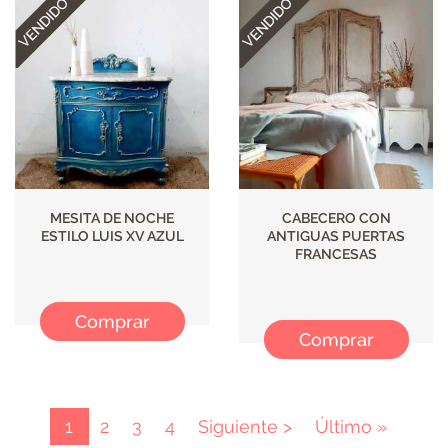
MESITA DE NOCHE
CABECERO CON
ESTILO LUIS XV AZUL
ANTIGUAS PUERTAS
FRANCESAS
Comprar
Comprar
Paginación
Página
1
Page
2
Page
3
Page
4
Página
Siguiente >
Última
Último »