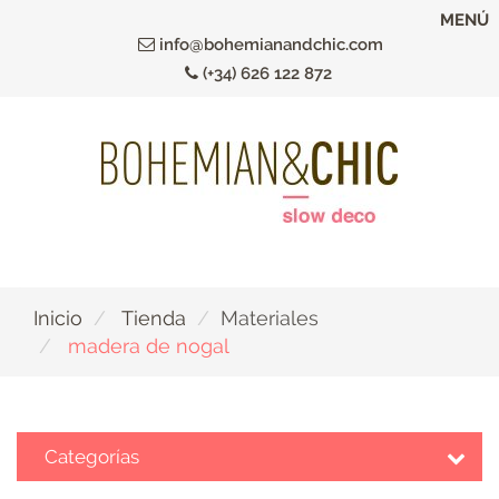
Ir
MENÚ
al
info@bohemianandchic.com
contenido
(+34) 626 122 872
principal
Inicio
Tienda
Materiales
madera de nogal
Categorías