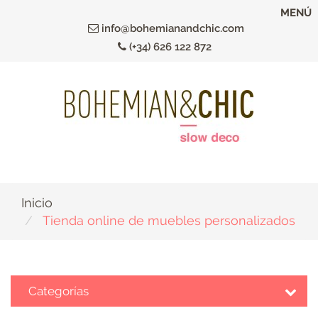
Ir
MENÚ
al
info@bohemianandchic.com
contenido
(+34) 626 122 872
principal
Inicio
Tienda online de muebles personalizados
Categorías