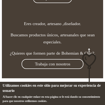
Eres creador, artesano ,diseñador.
Buscamos productos únicos, artesanales que sean
especiales.
¿Quieres que formen parte de Bohemian & Chic?.
Trabaja con nosotros
Utilizamos cookies en este sitio para mejorar su experiencia de
Aviso legal
-
Cookies
-
Condiciones de compra
-
Sitemap
usuario
Al hacer clic en cualquier enlace en esta página se le está dando su consentimiento
para que nosotros utilizemos cookies.
©2017 bohemian & chic