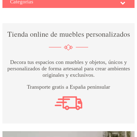
Categorías
DECORACIÓN
Tienda online de muebles personalizados
TEXTIL
DECOBODAS
Decora tus espacios con muebles y objetos, únicos y
personalizados de forma artesanal para crear ambientes
originales y exclusivos.
MUEBLE
Transporte gratis a España peninsular
RECUPERADO
MUEBLE
NUEVO
KIDS