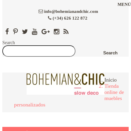
Ir
MENÚ
al
info@bohemianandchic.com
contenido
principal
(+34) 626 122 872
Search
Search
Search
Inicio
Tienda
online de
muebles
personalizados