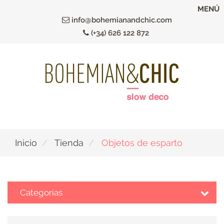
Ir
MENÚ
al
info@bohemianandchic.com
contenido
(+34) 626 122 872
principal
Inicio
Tienda
Objetos de esparto
Categorías