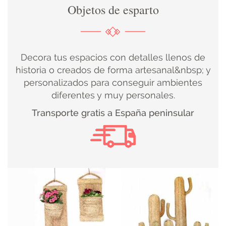
Objetos de esparto
DECORACIÓN
TEXTIL
Decora tus espacios con detalles llenos de
DECOBODAS
historia o creados de forma artesanal&nbsp; y
personalizados para conseguir ambientes
diferentes y muy personales.
MUEBLE
Transporte gratis a España peninsular
RECUPERADO
MUEBLE
NUEVO
KIDS
ILUMINACIÓN