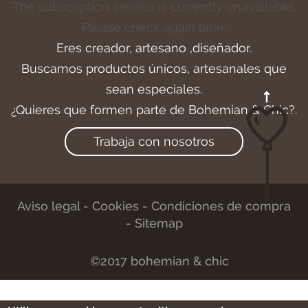
The subscription service is currently unavailable.
Please check again later.
Eres creador, artesano ,diseñador.
Buscamos productos únicos, artesanales que
sean especiales.
¿Quieres que formen parte de Bohemian & Chic?.
Trabaja con nosotros
Aviso legal
-
Cookies
-
Condiciones de compra
-
Sitemap
©2017 bohemian & chic