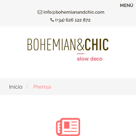
Ir
MENÚ
al
info@bohemianandchic.com
contenido
(+34) 626 122 872
principal
Inicio
Prensa