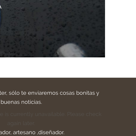
A
ter, sólo te enviaremos cosas bonitas y
buenas noticias.
e is currently unavailable. Please check
again later.
ador, artesano ,diseñador.