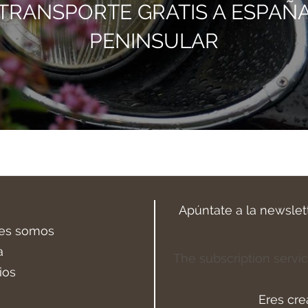
TRANSPORTE GRATIS A ESPAÑ
PENINSULAR
Apúntate a la newslet
es somos
a
The subscription servic
ios
Eres cre