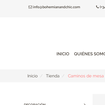
Ir
info@bohemianandchic.com
(+3
al
contenido
principal
INICIO
QUIÉNES SOM
Inicio
Tienda
Caminos de mesa
DECORACIÓN