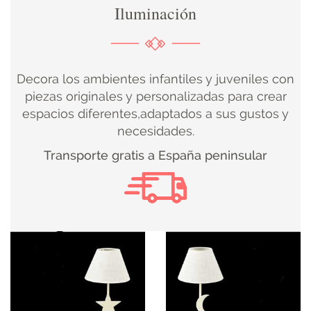
Iluminación
DECORACIÓN
TEXTIL
Decora los ambientes infantiles y juveniles con
DECOBODAS
piezas originales y personalizadas para crear
espacios diferentes,adaptados a sus gustos y
necesidades.
MUEBLE
Transporte gratis a España peninsular
RECUPERADO
MUEBLE
NUEVO
KIDS
ILUMINACIÓN