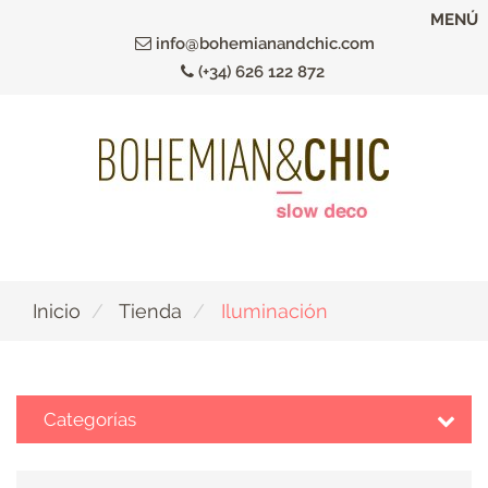
Ir
MENÚ
al
info@bohemianandchic.com
contenido
(+34) 626 122 872
principal
Inicio
Tienda
Iluminación
Categorías