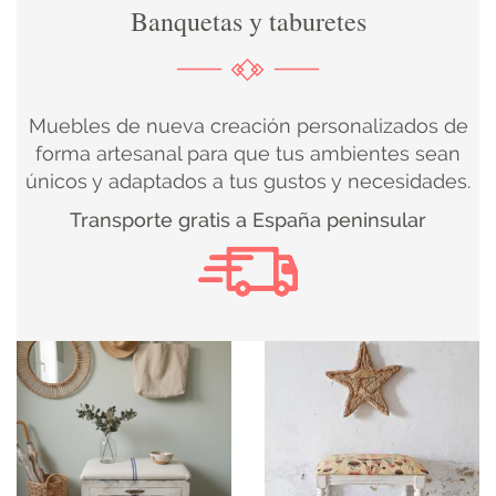
Banquetas y taburetes
DECORACIÓN
TEXTIL
Muebles de nueva creación personalizados de
DECOBODAS
forma artesanal para que tus ambientes sean
únicos y adaptados a tus gustos y necesidades.
MUEBLE
Transporte gratis a España peninsular
RECUPERADO
MUEBLE
NUEVO
KIDS
ILUMINACIÓN