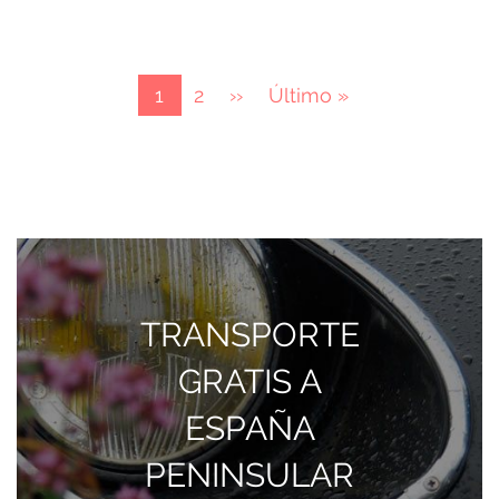
Paginación
Página
1
Page
2
Página
››
Última
Último »
actual
siguiente
página
TRANSPORTE
GRATIS A
ESPAÑA
PENINSULAR