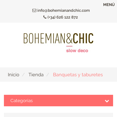
Ir
MENÚ
al
info@bohemianandchic.com
contenido
(+34) 626 122 872
principal
Inicio
Tienda
Banquetas y taburetes
Categorías