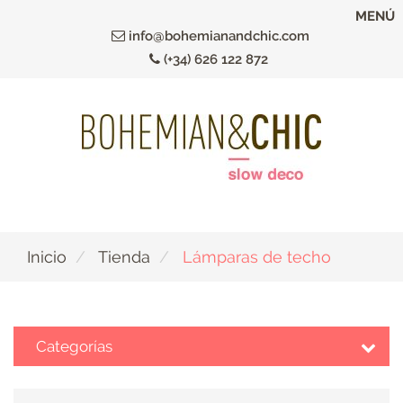
Ir
MENÚ
al
info@bohemianandchic.com
contenido
(+34) 626 122 872
principal
Inicio
Tienda
Lámparas de techo
Categorías