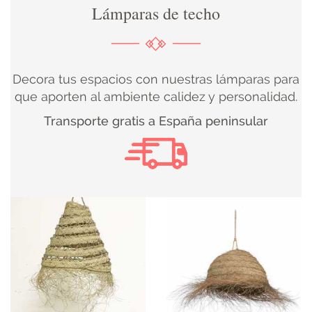
Lámparas de techo
DECORACIÓN
TEXTIL
Decora tus espacios con nuestras lámparas para
DECOBODAS
que aporten al ambiente calidez y personalidad.
Transporte gratis a España peninsular
MUEBLE
RECUPERADO
MUEBLE
NUEVO
KIDS
ILUMINACIÓN