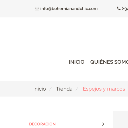
Ir
info@bohemianandchic.com
(+3
al
contenido
principal
INICIO
QUIÉNES SOM
Inicio
Tienda
Espejos y marcos
DECORACIÓN