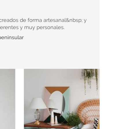
 creados de forma artesanal&nbsp; y
ferentes y muy personales.
peninsular