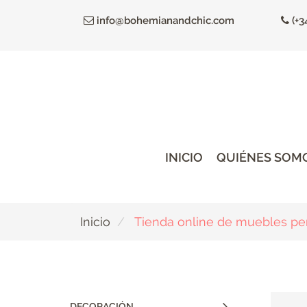
Ir
info@bohemianandchic.com
(+3
al
contenido
principal
INICIO
QUIÉNES SOM
Inicio
Tienda online de muebles pe
DECORACIÓN