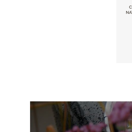
C
NA
Pagin