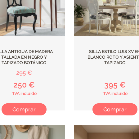
ILLA ANTIGUA DE MADERA
SILLA ESTILO LUIS XV E
TALLADA EN NEGRO Y
BLANCO ROTO Y ASIEN
TAPIZADO BOTÁNICO
TAPIZADO
295 €
250 €
395 €
*IVA incluido
*IVA incluido
Comprar
Comprar