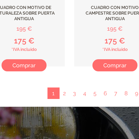
UADRO CON MOTIVO DE
CUADRO CON MOTIVO
TURALEZA SOBRE PUERTA
CAMPESTRE SOBRE PUER
ANTIGUA
ANTIGUA
195 €
195 €
175 €
175 €
*IVA incluido
*IVA incluido
Comprar
Comprar
ación
Página
1
Page
2
Page
3
Page
4
Page
5
Page
6
Page
7
Page
8
P
9
actual