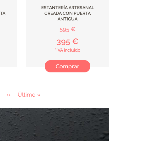
ESTANTERÍA ARTESANAL
TA
CREADA CON PUERTA
ANTIGUA
595 €
395 €
*IVA incluido
Comprar
age
Página
››
Última
Último »
siguiente
página