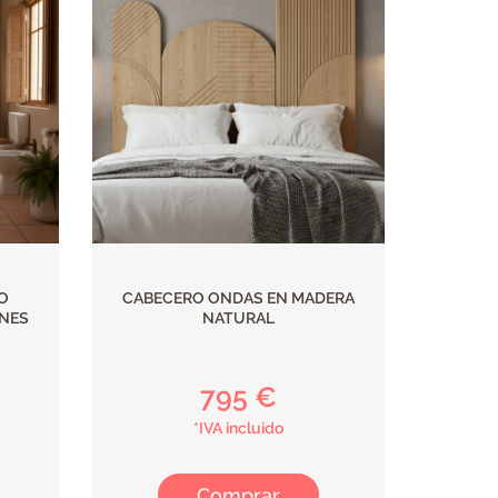
O
CABECERO ONDAS EN MADERA
NES
NATURAL
795 €
*IVA incluido
Comprar