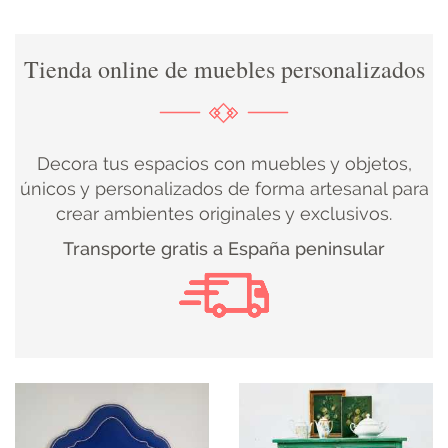
DECORACIÓN
Tienda online de muebles personalizados
TEXTIL
DECOBODAS
Decora tus espacios con muebles y objetos,
únicos y personalizados de forma artesanal para
crear ambientes originales y exclusivos.
MUEBLE
Transporte gratis a España peninsular
RECUPERADO
MUEBLE
NUEVO
KIDS