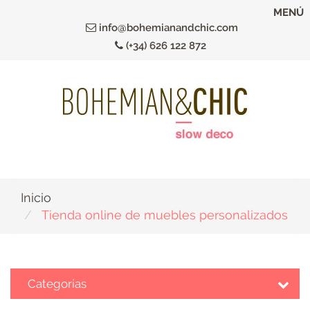
Ir
MENÚ
al
info@bohemianandchic.com
contenido
(+34) 626 122 872
principal
Inicio
Tienda online de muebles personalizados
Categorías