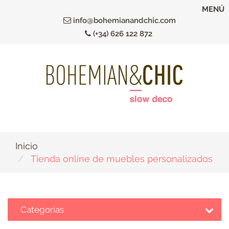
Ir
MENÚ
al
info@bohemianandchic.com
contenido
(+34) 626 122 872
principal
Inicio
Tienda online de muebles personalizados
Categorías