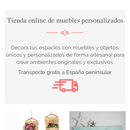
DECORACIÓN
Tienda online de muebles personalizados
TEXTIL
DECOBODAS
Decora tus espacios con muebles y objetos,
únicos y personalizados de forma artesanal para
crear ambientes originales y exclusivos.
MUEBLE
Transporte gratis a España peninsular
RECUPERADO
MUEBLE
NUEVO
KIDS