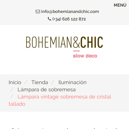
Ir
MENÚ
al
info@bohemianandchic.com
contenido
(+34) 626 122 872
principal
Inicio
Tienda
Iluminación
Lámpara de sobremesa
Lámpara vintage sobremesa de cristal
tallado