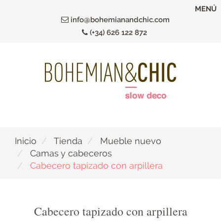
Ir
MENÚ
al
info@bohemianandchic.com
contenido
(+34) 626 122 872
principal
Inicio
Tienda
Mueble nuevo
Camas y cabeceros
Cabecero tapizado con arpillera
Cabecero tapizado con arpillera