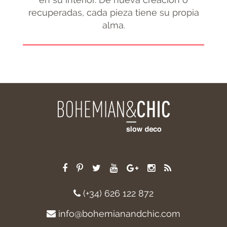
recuperadas, cada pieza tiene su propia
alma.
(+34) 626 122 872
info@bohemianandchic.com