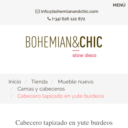
Ir
MENÚ
al
info@bohemianandchic.com
contenido
(+34) 626 122 872
principal
Inicio
Tienda
Mueble nuevo
Camas y cabeceros
Cabecero tapizado en yute burdeos
Cabecero tapizado en yute burdeos