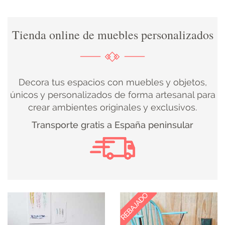
DECORACIÓN
Tienda online de muebles personalizados
TEXTIL
DECOBODAS
Decora tus espacios con muebles y objetos,
únicos y personalizados de forma artesanal para
crear ambientes originales y exclusivos.
MUEBLE
Transporte gratis a España peninsular
RECUPERADO
MUEBLE
NUEVO
KIDS