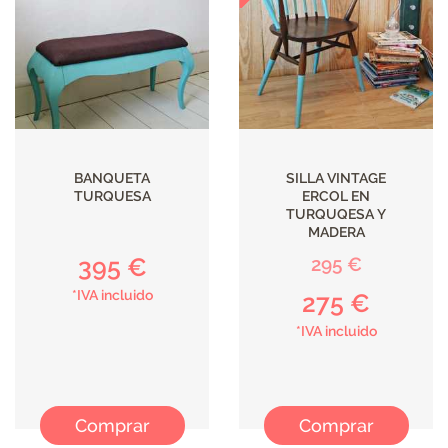
ILUMINACIÓN
BANQUETA
SILLA VINTAGE
TURQUESA
ERCOL EN
TURQUQESA Y
MADERA
395 €
295 €
*IVA incluido
275 €
*IVA incluido
Comprar
Comprar