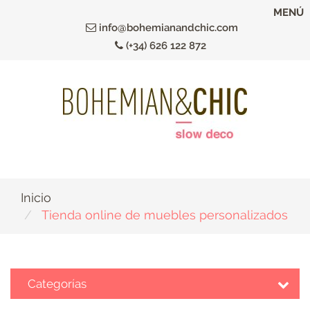
Ir
MENÚ
al
info@bohemianandchic.com
contenido
(+34) 626 122 872
principal
Inicio
Tienda online de muebles personalizados
Categorías