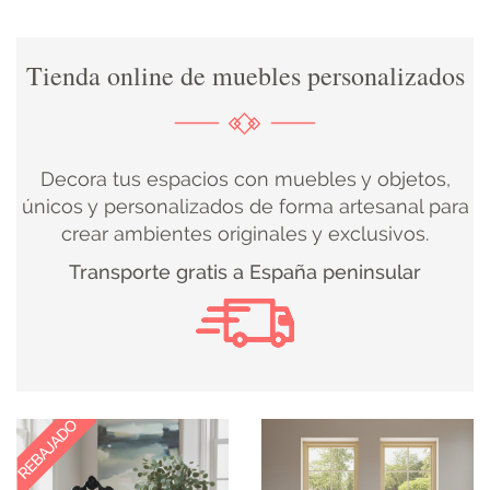
DECORACIÓN
Tienda online de muebles personalizados
TEXTIL
DECOBODAS
Decora tus espacios con muebles y objetos,
únicos y personalizados de forma artesanal para
crear ambientes originales y exclusivos.
MUEBLE
Transporte gratis a España peninsular
RECUPERADO
MUEBLE
NUEVO
KIDS