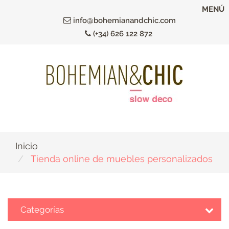
Ir
MENÚ
al
info@bohemianandchic.com
contenido
(+34) 626 122 872
principal
Inicio
Tienda online de muebles personalizados
Categorías