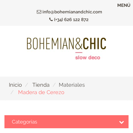
Ir
MENÚ
al
info@bohemianandchic.com
contenido
(+34) 626 122 872
principal
Inicio
Tienda
Materiales
Madera de Cerezo
Categorías