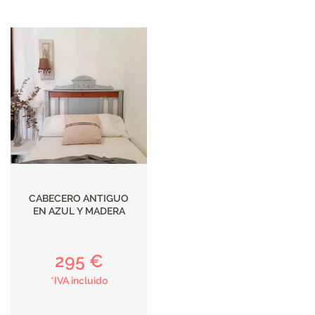
DECORACIÓN
TEXTIL
DECOBODAS
MUEBLE
RECUPERADO
CABECERO ANTIGUO
EN AZUL Y MADERA
MUEBLE
NUEVO
295 €
*IVA incluido
KIDS