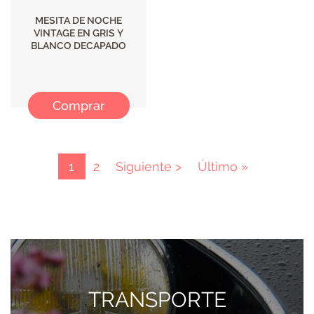
MESITA DE NOCHE
VINTAGE EN GRIS Y
BLANCO DECAPADO
Comprar
Paginación
Página
1
Page
2
Página
Siguiente >
Última
Último »
actual
siguiente
página
TRANSPORTE