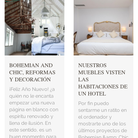
BOHEMIAN AND
NUESTROS
CHIC, REFORMAS
MUEBLES VISTEN
Y DECORACIÓN
LAS
HABITACIONES DE
¡Feliz Año Nuevo! ¿a
UN HOTEL
quién no le encanta
empezar una nueva
Por fin puedo
página en blanco con
sentarme un ratito en
espíritu renovado y
el ordenador y
llena de ilusión. En
mostrarte uno de los
este sentido, es un
últimos proyectos de
buen momento para
Bohemian &amp; Chic