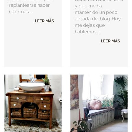
replantearse hacer
y que me ha
reformas ...
mantenido un poco
alejada del blog..Hoy
LEER MÁS
me dejas que
hablemos ...
LEER MÁS