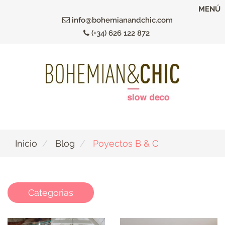
Ir
MENÚ
al
info@bohemianandchic.com
contenido
(+34) 626 122 872
principal
Inicio
Blog
Poyectos B & C
Categorias