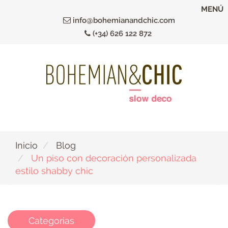
Ir
MENÚ
al
info@bohemianandchic.com
contenido
(+34) 626 122 872
principal
Inicio
Blog
Un piso con decoración personalizada
estilo shabby chic
Categorias