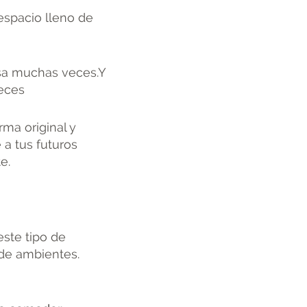
espacio lleno de
sa muchas veces.Y
veces
ma original y
 a tus futuros
e.
este tipo de
de ambientes.