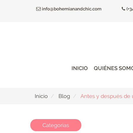
Ir
info@bohemianandchic.com
(+3
al
contenido
principal
INICIO
QUIÉNES SOM
Inicio
Blog
Antes y después de u
Categorias