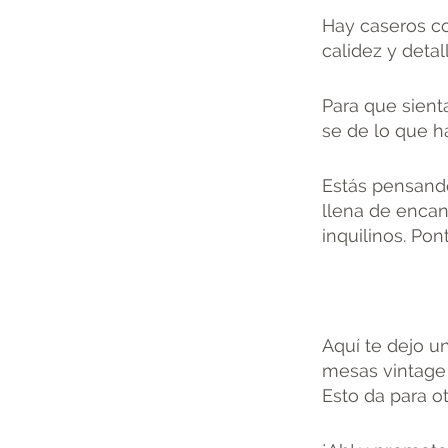
Hay caseros co
calidez y deta
Para que sien
se de lo que h
Estás pensando
llena de encan
inquilinos. Po
Aquí te dejo u
mesas vintage 
Esto da para ot