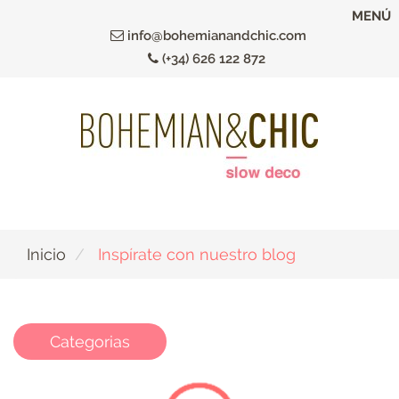
Ir
MENÚ
al
info@bohemianandchic.com
contenido
(+34) 626 122 872
principal
Inicio
Inspírate con nuestro blog
Categorias