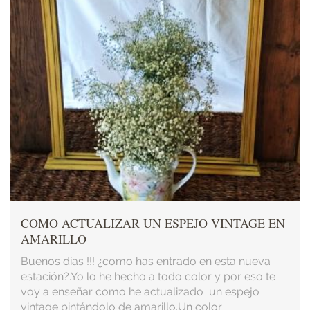
COMO ACTUALIZAR UN ESPEJO VINTAGE EN
AMARILLO
Buenos días !!! ¿como has entrado en esta nueva
estación?.Yo lo he hecho a todo color y por eso te
voy a enseñar como he actualizado un espejo
vintage pintándolo de amarillo.Un color ...