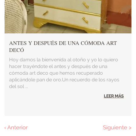
ANTES Y DESPUÉS DE UNA CÓMODA ART
DECÓ
Hoy damos la bienvenida al otoño y yo lo quiero
hacer trayéndote el antes y después de una
cómoda art deco que hemos recuperado
aplicándole pan de oro.Un recuerdo de los rayos
del sol ...
LEER MÁS
Página
‹ Anterior
Página
Siguiente >
Paginación
anterior
siguiente