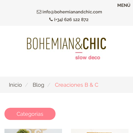
Ir
MENÚ
al
info@bohemianandchic.com
contenido
(+34) 626 122 872
principal
Inicio
Blog
Creaciones B & C
Categorias