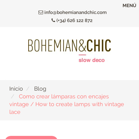
Ir
MENÚ
al
info@bohemianandchic.com
contenido
(+34) 626 122 872
principal
Inicio
Blog
Como crear lámparas con encajes
vintage / How to create lamps with vintage
lace