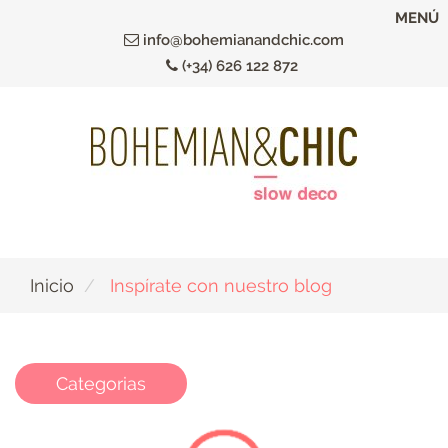
Ir
MENÚ
al
info@bohemianandchic.com
contenido
(+34) 626 122 872
principal
Inicio
Inspírate con nuestro blog
Categorias