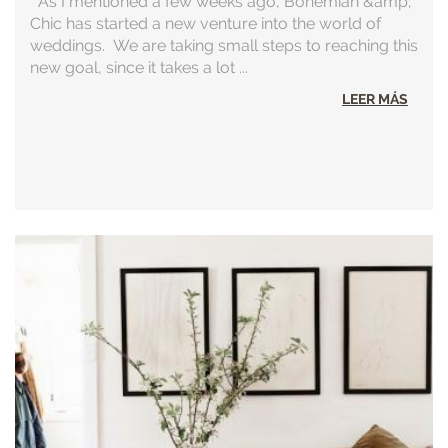
As I mentioned a few weeks ago, Bohemian &amp;
Chic has started a new venture into the world of
weddings. We are taking small steps to reaching this
new goal, since it takes a lot ...
LEER MÁS