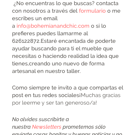
¿No encuentras lo que buscas? contacta
con nosotros a través del
formulario
o me
escribes un email
a
info@bohemianandchic.com
o si lo
prefieres puedes llamarme al
626122872.Estaré encantada de poderte
ayudar buscando para ti el mueble que
necesitas o haciendo realidad la idea que
tienes,creando uno nuevo de forma
artesanal en nuestro taller.
Como siempre te invito a que compartas el
post en tus redes sociales¡
Muchas gracias
por leerme y ser tan generoso/a!
No olvides suscribirte a
nuestra
Newsletters
prometemos sólo
enviarte cosas bonitas y buenas noticias y no