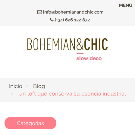
Ir
MENÚ
al
info@bohemianandchic.com
contenido
(+34) 626 122 872
principal
Inicio
Blog
Un loft que conserva su esencia industrial
Categorias