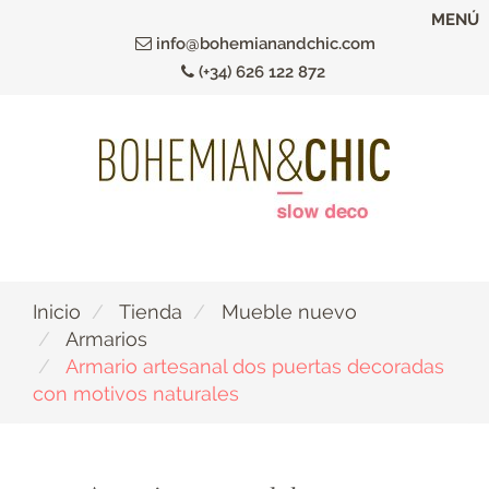
Ir
MENÚ
al
info@bohemianandchic.com
contenido
(+34) 626 122 872
principal
Inicio
Tienda
Mueble nuevo
Armarios
Armario artesanal dos puertas decoradas
con motivos naturales