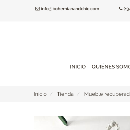
Ir
info@bohemianandchic.com
(+3
al
contenido
principal
INICIO
QUIÉNES SOM
Inicio
Tienda
Mueble recupera