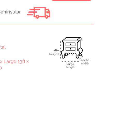
peninsular
tal
 x Largo 138 x
0
terest
Email