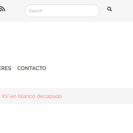
Search
Search
Search
ERES
CONTACTO
is XV en blanco decapado