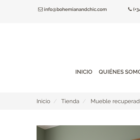
Ir
info@bohemianandchic.com
(+3
al
contenido
principal
INICIO
QUIÉNES SOM
Inicio
Tienda
Mueble recupera