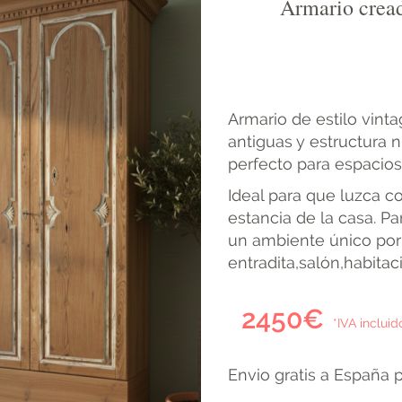
Armario cread
Armario de estilo vinta
antiguas y estructura 
perfecto para espacio
Ideal para que luzca c
estancia de la casa. P
un ambiente único por 
entradita,salón,habitac
2450€
*IVA incluid
Envio gratis a España 