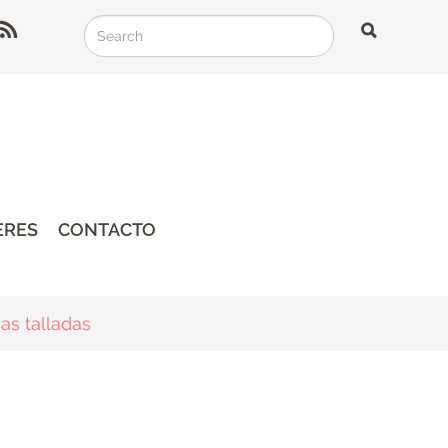
Search
Search
Search
ERES
CONTACTO
as talladas