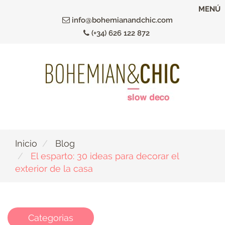
Ir
MENÚ
al
info@bohemianandchic.com
contenido
(+34) 626 122 872
principal
Inicio
Blog
El esparto: 30 ideas para decorar el
exterior de la casa
Categorias