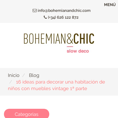
Ir
MENÚ
al
info@bohemianandchic.com
contenido
(+34) 626 122 872
principal
Inicio
Blog
16 ideas para decorar una habitación de
niños con muebles vintage 1ª parte
Categorias