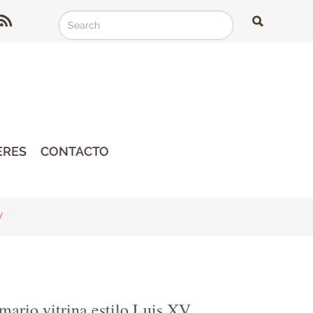
Search
Search
Search
ERES
CONTACTO
V
mario vitrina estilo Luis XV