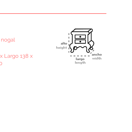
 nogal
 x Largo 138 x
0
terest
Email