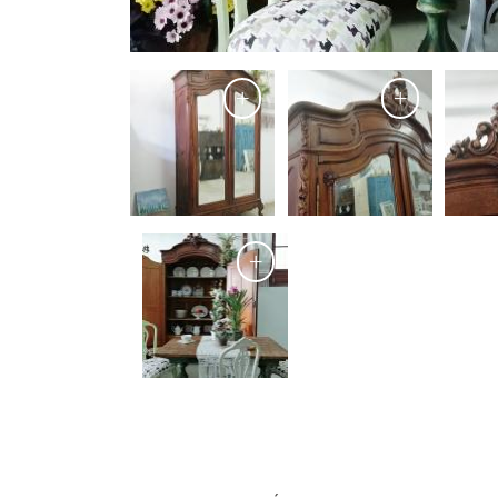
+
+
+