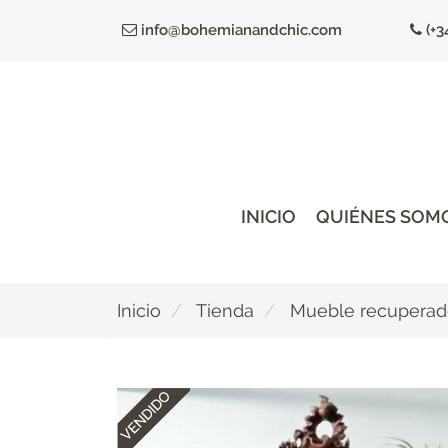
Ir
info@bohemianandchic.com
(+3
al
contenido
principal
INICIO
QUIÉNES SOM
Inicio
Tienda
Mueble recupera