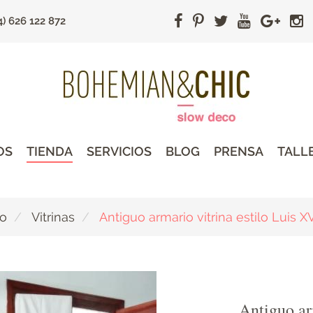
4) 626 122 872
OS
TIENDA
SERVICIOS
BLOG
PRENSA
TALL
do
Vitrinas
Antiguo armario vitrina estilo Luis X
Antiguo ar