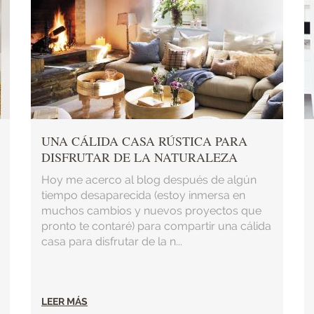
UNA CÁLIDA CASA RÚSTICA PARA
DISFRUTAR DE LA NATURALEZA
Hoy me acerco al blog después de algún
tiempo desaparecida (estoy inmersa en
muchos cambios y nuevos proyectos que
pronto te contaré) para compartir una cálida
casa para disfrutar de la n...
LEER MÁS