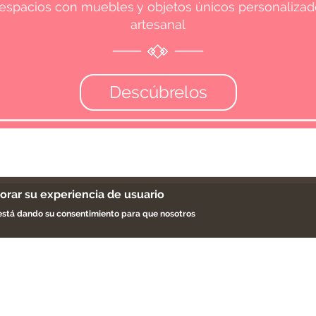
espacios con muebles y objetos únicos personaliza
artesanal
Descúbrelos
jorar su experiencia de usuario
Apúntate a la newslet
e está dando su consentimiento para que nosotros
es somos
a
ios