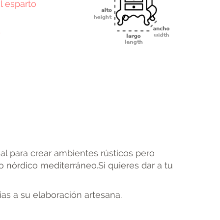
al esparto
5
terest
Email
eal para crear ambientes rústicos pero
o nórdico mediterráneo.Si quieres dar a tu
as a su elaboración artesana.