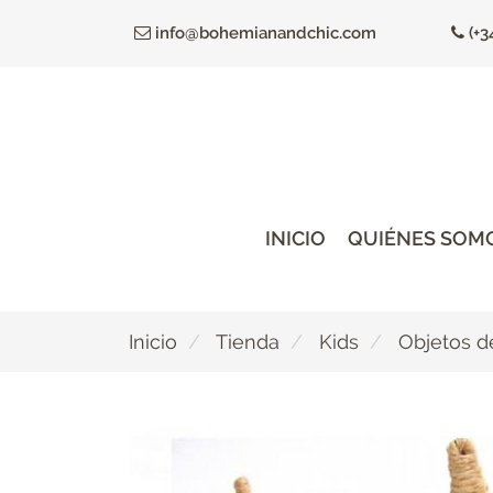
Ir
info@bohemianandchic.com
(+3
al
contenido
principal
INICIO
QUIÉNES SOM
Inicio
Tienda
Kids
Objetos d