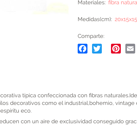
Materiales
fibra natur
Medidas(cm)
20x15x1
Comparte:
Facebook
Twitter
Pin
corativa típica confeccionada con fibras naturales.Id
ilos decorativos como el industrial,bohemio, vintage 
espíritu eco.
ducen con un aire de exclusividad conseguido graci