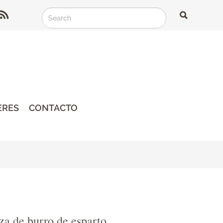
Search
Search
Search
ERES
CONTACTO
za de burro de esparto