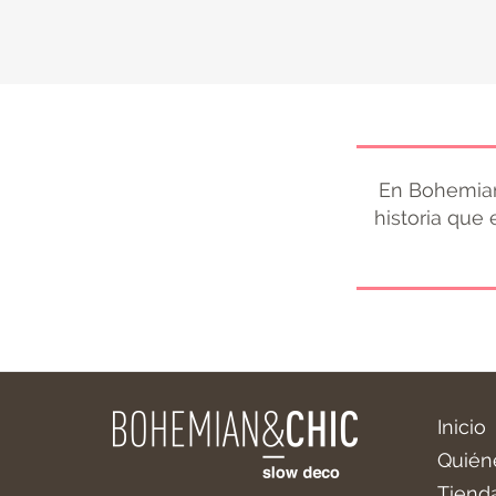
En Bohemian
historia que
Inicio
Quién
Tiend