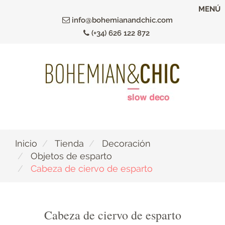
Ir
MENÚ
al
info@bohemianandchic.com
contenido
(+34) 626 122 872
principal
Inicio
Tienda
Decoración
Objetos de esparto
Cabeza de ciervo de esparto
Cabeza de ciervo de esparto