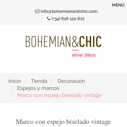
Ir
MENÚ
al
info@bohemianandchic.com
contenido
(+34) 626 122 872
principal
Inicio
Tienda
Decoración
Espejos y marcos
Marco con espejo biselado vintage
Marco con espejo biselado vintage